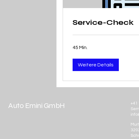
Service-Check
45 Min.
Weitere Details
Auto Emini GmbH
+41 
Sem
inf
Mur
320
Sch