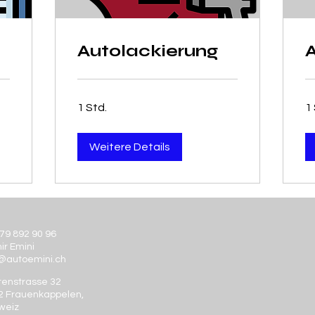
Autolackierung
1 Std.
1 
Weitere Details
79 892 90 96
ir Emini
o@autoemini.ch
tenstrasse 32
2 Frauenkappelen,
weiz