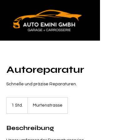
Autoreparatur
Schnelle und präzise Reparaturen.
1 Std.
1
Murtenstrasse
S
t
d
Beschreibung